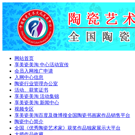
网站首页
享美瓷美淘 中心活动宣传
会员入网推广申请
入网中心信息
陶瓷行业管理办公室
活动、获奖证书
享美瓷美淘 活动集锦
享美瓷美淘 新闻中心
视频专区
享美瓷美淘百度及微博搜全国陶瓷书画家作品销售平台
陶瓷中心简介
全国《优秀陶瓷艺术家》获奖作品独家展示大平台
大师作品收藏