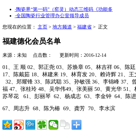
·陶瓷界“第一码”（窑灵）动态三维码《功能多
·全国陶瓷行业管理办公室领导成员
您现在的位置：
主页
>
地方频道
>
福建省
> 正文
福建德化会员名单
来源：未知 点击数：
更新时间：2016-12-14
01、王 顺 02、郭正尧 03、苏焕章 05、林吉祥 06、陈
17、陈戴茹 18、林建来 19、林育发 20、赖诗辉 21、王
32、郑耀锋
33、陈武聪 35、孙敏强 36、李锦峰 37、
福 47、张桂玲 48、吴华伟49、张美丽 50、黄光华 51
苏琴花 61、彭丽琴 62、杨成志 63、李金钟 64、陈进
67、周志升 68、陈为椿 69、龚芳 70、李水滨