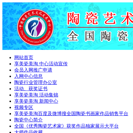
网站首页
享美瓷美淘 中心活动宣传
会员入网推广申请
入网中心信息
陶瓷行业管理办公室
活动、获奖证书
享美瓷美淘 活动集锦
享美瓷美淘 新闻中心
视频专区
享美瓷美淘百度及微博搜全国陶瓷书画家作品销售平台
陶瓷中心简介
全国《优秀陶瓷艺术家》获奖作品独家展示大平台
大师作品收藏