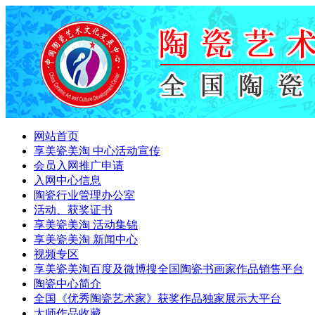
网站首页
享美瓷美淘 中心活动宣传
会员入网推广申请
入网中心信息
陶瓷行业管理办公室
活动、获奖证书
享美瓷美淘 活动集锦
享美瓷美淘 新闻中心
视频专区
享美瓷美淘百度及微博搜全国陶瓷书画家作品销售平台
陶瓷中心简介
全国《优秀陶瓷艺术家》获奖作品独家展示大平台
大师作品收藏