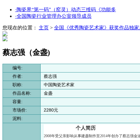
·陶瓷界“第一码”（窑灵）动态三维码《功能多
·全国陶瓷行业管理办公室领导成员
您现在的位置：
主页
>
全国《优秀陶瓷艺术家》获奖作品独家
蔡志强（金盏)
编号:
作者:
蔡志强
职称:
中国陶瓷艺术家
作品名称:
金盏
容量:
市场价:
2280元
泥料:
个人简历
2008年受父亲影响从事建盏制作至2014年创办了蔡志