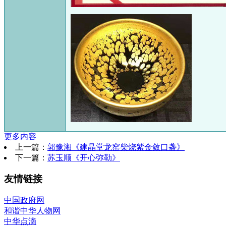
更多内容
上一篇：
郭豫湘《建晶堂龙窑柴烧紫金敛口盏》
下一篇：
苏玉顺《开心弥勒》
友情链接
中国政府网
和谐中华人物网
中华点滴