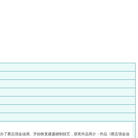
4年创办了蔡志强金油滴、开始恢复建盏烧制技艺，获奖作品简介：作品《蔡志强金油