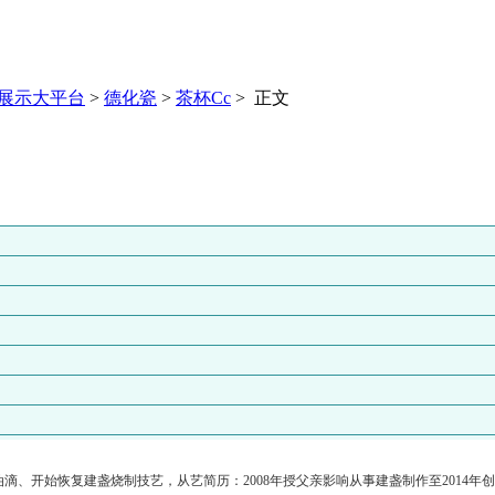
展示大平台
>
德化瓷
>
茶杯Cc
> 正文
强金油滴、开始恢复建盏烧制技艺，从艺简历：2008年授父亲影响从事建盏制作至201