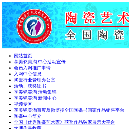
网站首页
享美瓷美淘 中心活动宣传
会员入网推广申请
入网中心信息
陶瓷行业管理办公室
活动、获奖证书
享美瓷美淘 活动集锦
享美瓷美淘 新闻中心
视频专区
享美瓷美淘百度及微博搜全国陶瓷书画家作品销售平台
陶瓷中心简介
全国《优秀陶瓷艺术家》获奖作品独家展示大平台
大师作品收藏