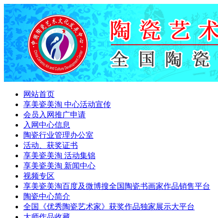
网站首页
享美瓷美淘 中心活动宣传
会员入网推广申请
入网中心信息
陶瓷行业管理办公室
活动、获奖证书
享美瓷美淘 活动集锦
享美瓷美淘 新闻中心
视频专区
享美瓷美淘百度及微博搜全国陶瓷书画家作品销售平台
陶瓷中心简介
全国《优秀陶瓷艺术家》获奖作品独家展示大平台
大师作品收藏