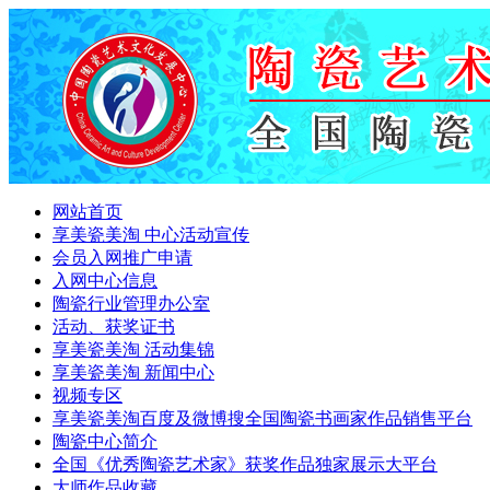
网站首页
享美瓷美淘 中心活动宣传
会员入网推广申请
入网中心信息
陶瓷行业管理办公室
活动、获奖证书
享美瓷美淘 活动集锦
享美瓷美淘 新闻中心
视频专区
享美瓷美淘百度及微博搜全国陶瓷书画家作品销售平台
陶瓷中心简介
全国《优秀陶瓷艺术家》获奖作品独家展示大平台
大师作品收藏