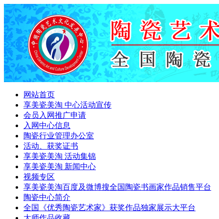
网站首页
享美瓷美淘 中心活动宣传
会员入网推广申请
入网中心信息
陶瓷行业管理办公室
活动、获奖证书
享美瓷美淘 活动集锦
享美瓷美淘 新闻中心
视频专区
享美瓷美淘百度及微博搜全国陶瓷书画家作品销售平台
陶瓷中心简介
全国《优秀陶瓷艺术家》获奖作品独家展示大平台
大师作品收藏