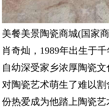
美餐美景陶瓷商城(国家商
肖奇灿，1989年出生于
自幼深受家乡浓厚陶瓷文
对陶瓷艺术萌生了难以割
份热爱成为他踏上陶瓷艺