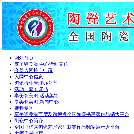
网站首页
享美瓷美淘 中心活动宣传
会员入网推广申请
入网中心信息
陶瓷行业管理办公室
活动、获奖证书
享美瓷美淘 活动集锦
享美瓷美淘 新闻中心
视频专区
享美瓷美淘百度及微博搜全国陶瓷书画家作品销售平台
陶瓷中心简介
全国《优秀陶瓷艺术家》获奖作品独家展示大平台
大师作品收藏